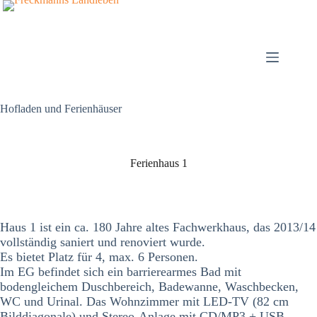
Zum
Inhalt
springen
Hofladen und Ferienhäuser
Ferienhaus 1
Haus 1 ist ein ca. 180 Jahre altes Fachwerkhaus, das 2013/14
vollständig saniert und renoviert wurde.
Es bietet Platz für 4, max. 6 Personen.
Im EG befindet sich ein barrierearmes Bad mit
bodengleichem Duschbereich, Badewanne, Waschbecken,
WC und Urinal. Das Wohnzimmer mit LED-TV (82 cm
Bilddiagonale) und Stereo-Anlage mit CD/MP3 + USB-